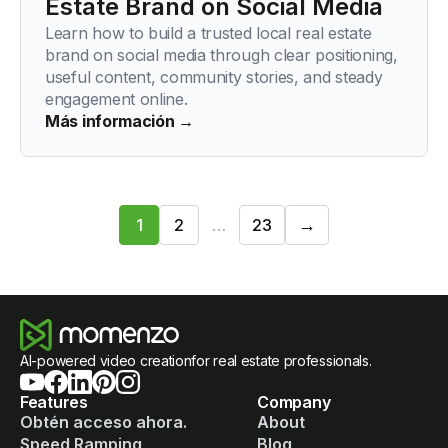
Estate Brand on Social Media
Learn how to build a trusted local real estate
brand on social media through clear positioning,
useful content, community stories, and steady
engagement online.
Más información →
guiente
→
1
2
…
23
1
/
23
AI-powered video creationfor real estate professionals.
Features
Company
Obtén acceso ahora.
About
Speed Ramping
Blog